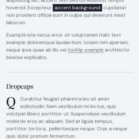
adipisicing elit, accent text sed do eiusmod tempor
hovered. Excepteur
accent background
cupidatat
non proident officia sunt in culpa qui deserunt mest
laborum.
Example
iste natus error sit voluptatem italic text
example doloremque laudantium, totam rem aperiam,
eaque ipsa quae ab illo vei
tooltip example
architecto
beatae explicabo.
Dropcaps
Curabitur feugiat pharetra leo sit amet
Q
sollicitudin. Nam vestibulum mi lectus, quis
volutpat libero porttitor ut. Suspendisse vestibulum
molestie eros ac aliquam. Sed at ligula tempus,
porttitor tortora, pellentesque neque. Cras a neque
quis dolor pretium fermentum.